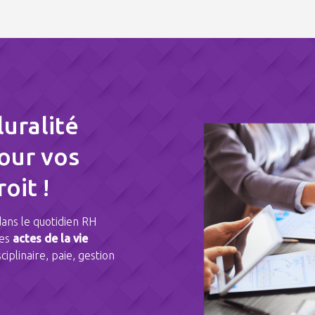
luralité
our vos
oit !
ns le quotidien RH
des
actes de la vie
ciplinaire, paie, gestion