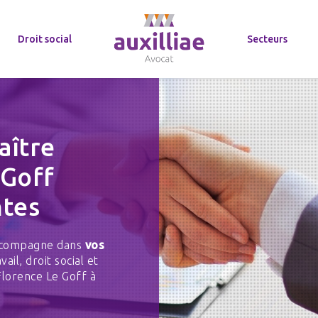
Droit social
Secteurs
aître
 Goff
ntes
 accompagne dans
vos
ail, droit social et
Florence Le Goff à